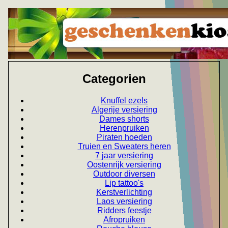
Categorien
Knuffel ezels
Algerije versiering
Dames shorts
Herenpruiken
Piraten hoeden
Truien en Sweaters heren
7 jaar versiering
Oostenrijk versiering
Outdoor diversen
Lip tattoo's
Kerstverlichting
Laos versiering
Ridders feestje
Afropruiken