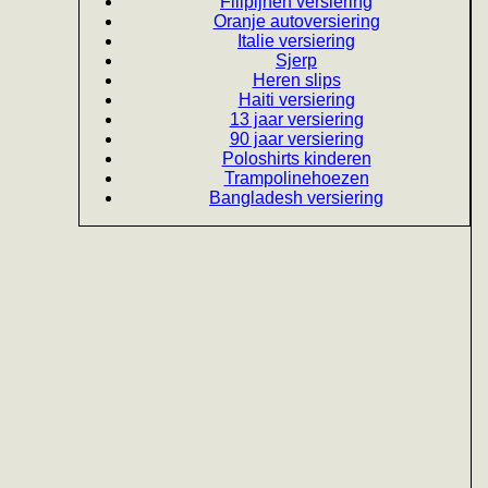
Filipijnen versiering
Oranje autoversiering
Italie versiering
Sjerp
Heren slips
Haiti versiering
13 jaar versiering
90 jaar versiering
Poloshirts kinderen
Trampolinehoezen
Bangladesh versiering