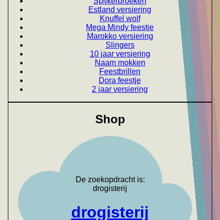
Spijkerbroeken
Estland versiering
Knuffel wolf
Mega Mindy feestje
Marokko versiering
Slingers
10 jaar versiering
Naam mokken
Feestbrillen
Dora feestje
2 jaar versiering
Shop
De zoekopdracht is:
drogisterij
drogisterij