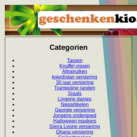
Categorien
Tassen
Knuffel vissen
Afropruiken
koerdistan versiering
30 jaar versiering
Trampoline randen
Sjaals
Lingerie dames
Nepartikelen
Georgie versiering
Jongens ondergoed
Halloween maskers
Sierra Leone versiering
Ghana versiering