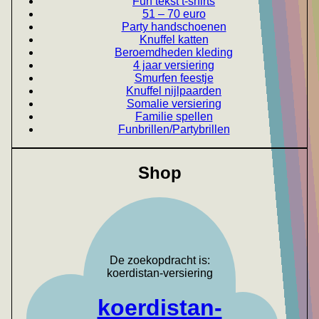
Fun tekst t-shirts
51 – 70 euro
Party handschoenen
Knuffel katten
Beroemdheden kleding
4 jaar versiering
Smurfen feestje
Knuffel nijlpaarden
Somalie versiering
Familie spellen
Funbrillen/Partybrillen
Shop
De zoekopdracht is:
koerdistan-versiering
koerdistan-