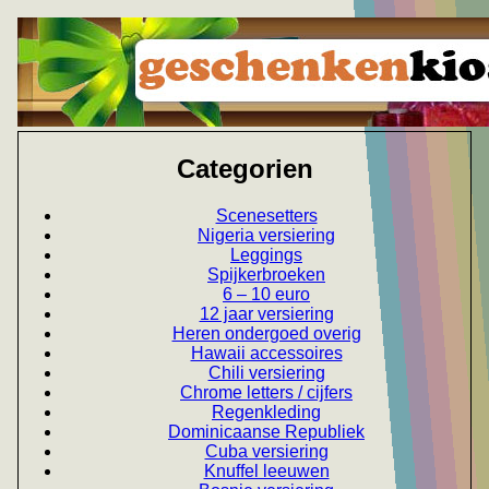
Categorien
Scenesetters
Nigeria versiering
Leggings
Spijkerbroeken
6 – 10 euro
12 jaar versiering
Heren ondergoed overig
Hawaii accessoires
Chili versiering
Chrome letters / cijfers
Regenkleding
Dominicaanse Republiek
Cuba versiering
Knuffel leeuwen