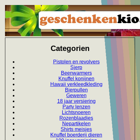
Categorien
Pistolen en revolvers
Sjerp
Beenwarmers
Knuffel konijnen
Hawaii verkleedkleding
Bierpullen
Geweren
18 jaar versiering
Party lenzen
Lichtsnoeren
Rozenblaadjes
Nepartikelen
Shirts meisjes
Knuffel boerderij dieren